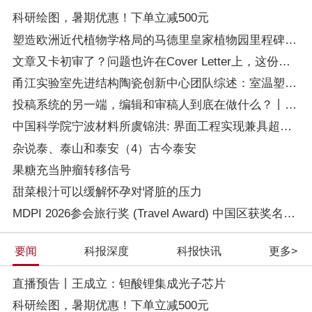
科研绘图，暑期优惠！下单立减500元
塑造欧洲近代植物学格局的马德里皇家植物园里程碑式园长
文章又卡初审了？问题也许在Cover Letter上，这份写作指南+模板拿好！
甬江实验室先进结构陶瓷创新中心团队综述：室温塑性陶瓷的兴起与研究进 ...
投稿系统的另一端，编辑和审稿人到底在做什么？丨Wiley暑期线上学习营
中国科学院宁波材料所虞锦洪: 界面工程实现兼具超高热导率和透波性能的柔性 ...
杂说泰、泰山和泰安（4）古今泰安
果糖充当肿瘤转移信号
甜菜根汁可以缓解怀孕对肾脏的压力
MDPI 2026参会旅行奖 (Travel Award) 中国区获奖名单公布！
要闻
科报深度
科报快讯
更多>
直播预告丨王成立：钽酸锂集成光子芯片
科研绘图，暑期优惠！下单立减500元