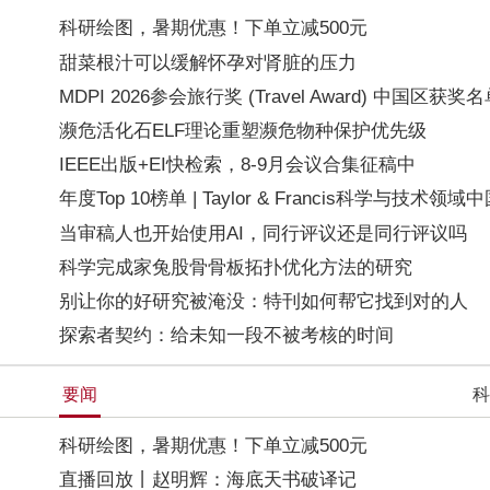
科研绘图，暑期优惠！下单立减500元
甜菜根汁可以缓解怀孕对肾脏的压力
MDPI 2026参会旅行奖 (Travel Award) 中国区获
濒危活化石ELF理论重塑濒危物种保护优先级
IEEE出版+EI快检索，8-9月会议合集征稿中
年度Top 10榜单 | Taylor & Francis科学与技术领
当审稿人也开始使用AI，同行评议还是同行评议吗
科学完成家兔股骨骨板拓扑优化方法的研究
别让你的好研究被淹没：特刊如何帮它找到对的人
探索者契约：给未知一段不被考核的时间
要闻
科
科研绘图，暑期优惠！下单立减500元
直播回放丨赵明辉：海底天书破译记