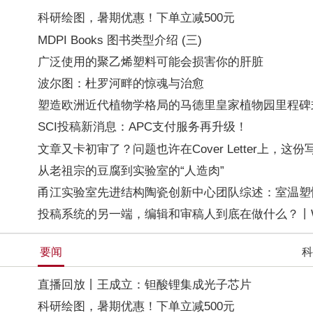
科研绘图，暑期优惠！下单立减500元
MDPI Books 图书类型介绍 (三)
广泛使用的聚乙烯塑料可能会损害你的肝脏
波尔图：杜罗河畔的惊魂与治愈
塑造欧洲近代植物学格局的马德里皇家植物园里程碑
SCI投稿新消息：APC支付服务再升级！
文章又卡初审了？问题也许在Cover Letter上，这
从老祖宗的豆腐到实验室的“人造肉”
甬江实验室先进结构陶瓷创新中心团队综述：室温塑性陶
投稿系统的另一端，编辑和审稿人到底在做什么？丨W
要闻
科
直播回放丨王成立：钽酸锂集成光子芯片
科研绘图，暑期优惠！下单立减500元