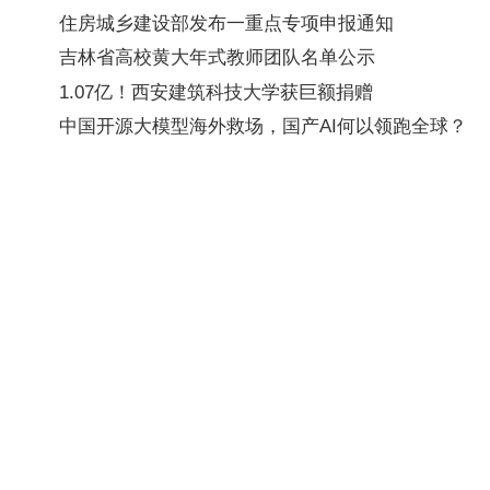
住房城乡建设部发布一重点专项申报通知
吉林省高校黄大年式教师团队名单公示
1.07亿！西安建筑科技大学获巨额捐赠
中国开源大模型海外救场，国产AI何以领跑全球？
高校任免通知引关注：科长、主任自愿转任思政辅导
辅助生殖技术是治疗的最后选择，不是第一选择
研究破解超导量子计算“速度与保真度”相互制约难题
美国科研团队利用AI设计出可复制的新型噬菌体
人才
中国农业科学院农业资源与农业区划研究所智慧农业
筑梦日新，聚力英才｜北京工业大学常年诚聘团队博
中国科学院广州地球化学研究所科研助理招聘启事（
NIBS徐墨实验室招聘博士后