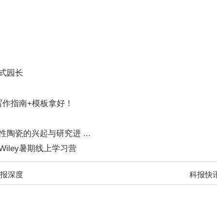
式园长
份写作指南+模板拿好！
瓷的兴起与研究进 ...
iley暑期线上学习营
报深度
科报快