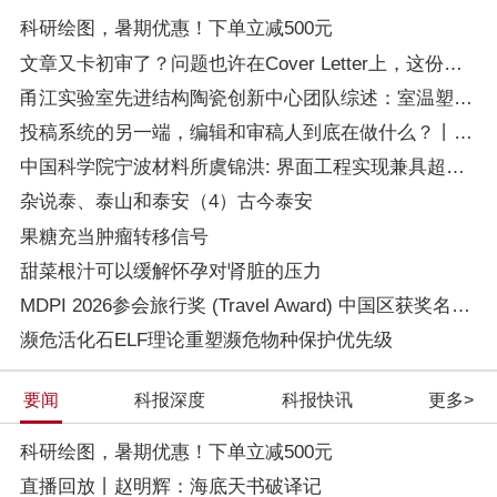
科研绘图，暑期优惠！下单立减500元
文章又卡初审了？问题也许在Cover Letter上，这份写作指南+模板拿好！
甬江实验室先进结构陶瓷创新中心团队综述：室温塑性陶瓷的兴起与研究进 ...
投稿系统的另一端，编辑和审稿人到底在做什么？丨Wiley暑期线上学习营
中国科学院宁波材料所虞锦洪: 界面工程实现兼具超高热导率和透波性能的柔性 ...
杂说泰、泰山和泰安（4）古今泰安
果糖充当肿瘤转移信号
甜菜根汁可以缓解怀孕对肾脏的压力
MDPI 2026参会旅行奖 (Travel Award) 中国区获奖名单公布！
濒危活化石ELF理论重塑濒危物种保护优先级
要闻
科报深度
科报快讯
更多>
科研绘图，暑期优惠！下单立减500元
直播回放丨赵明辉：海底天书破译记