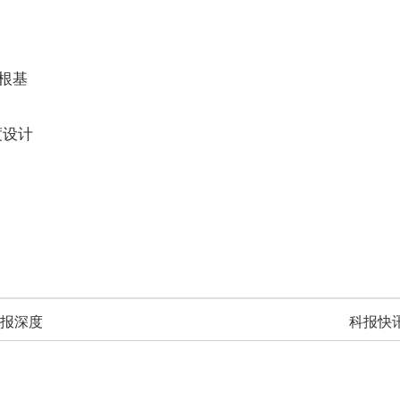
根基
度设计
报深度
科报快