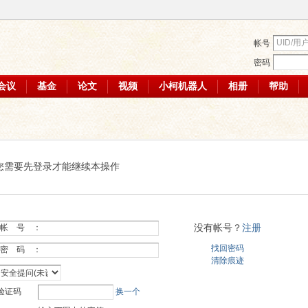
帐号
密码
会议
基金
论文
视频
小柯机器人
相册
帮助
您需要先登录才能继续本操作
没有帐号？
注册
帐 号 ：
找回密码
密 码 ：
清除痕迹
验证码
换一个