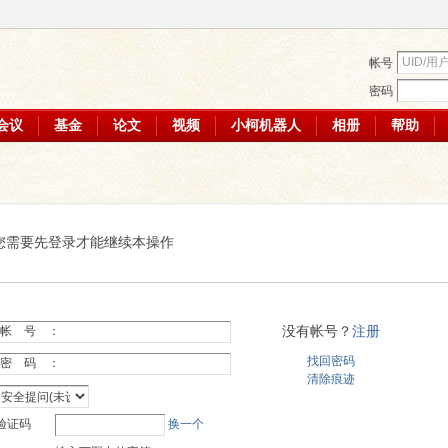
帐号
密码
会议
基金
论文
视频
小柯机器人
相册
帮助
您需要先登录才能继续本操作
没有帐号？
注册
帐 号 ：
找回密码
密 码 ：
清除痕迹
验证码
换一个