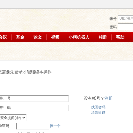
帐号
密码
会议
基金
论文
视频
小柯机器人
相册
帮助
您需要先登录才能继续本操作
没有帐号？
注册
帐 号 ：
找回密码
密 码 ：
清除痕迹
验证码
换一个