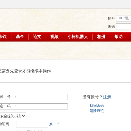
帐号
密码
会议
基金
论文
视频
小柯机器人
相册
帮助
您需要先登录才能继续本操作
没有帐号？
注册
帐 号 ：
找回密码
密 码 ：
清除痕迹
验证码
换一个