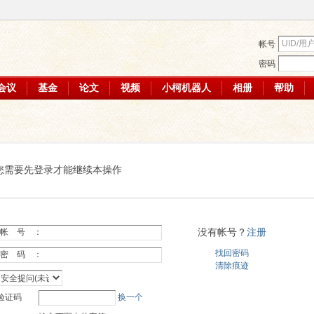
帐号
密码
会议
基金
论文
视频
小柯机器人
相册
帮助
您需要先登录才能继续本操作
没有帐号？
注册
帐 号 ：
找回密码
密 码 ：
清除痕迹
验证码
换一个