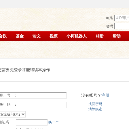
帐号
密码
会议
基金
论文
视频
小柯机器人
相册
帮助
您需要先登录才能继续本操作
没有帐号？
注册
帐 号 ：
找回密码
密 码 ：
清除痕迹
验证码
换一个