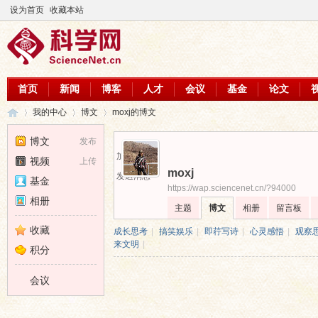
设为首页
收藏本站
首页
新闻
博客
人才
会议
基金
论文
我的中心
博文
moxj的博文
博文
发布
加为好友
视频
上传
moxj
科
›
›
›
发送消息
基金
https://wap.sciencenet.cn/?94000
相册
主题
博文
相册
留言板
收藏
成长思考
|
搞笑娱乐
|
即荇写诗
|
心灵感悟
|
观察
来文明
|
积分
会议
学