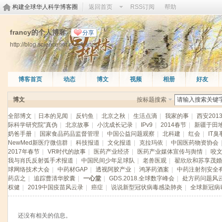
构建全球华人科学博客圈
返回首页
RSS订阅
帮助
francy的个人博客
分享
http://blog.sciencenet.cn/u/francy
博客首页
动态
博文
视频
相册
好友
博文
按标题搜索
全部博文
|
日本的见闻
|
反钓鱼
|
北京之秋
|
生活点滴
|
我家的事
|
西安201
际科学研究院”真伪
|
北京故事
|
小沈成长记录
|
IPv9
|
2014春节
|
新疆于田
奶爸手册
|
国家食品药品监督管理
|
中国公益问题观察
|
北科建
|
红会
|
IT臭
NewMed新医疗微信群
|
科技报道
|
文化报道
|
克拉玛依
|
中国医药物资协会
2017年春节
|
VR时代的故事
|
医药产业经济
|
医药产业媒体宣传与舆情
|
咬
我与肖氏反射弧手术报道
|
中国民间少年足球队
|
老兽医观
|
翟欣欣和苏享茂婚
球网络技术大会
|
中药材GAP
|
透视阿胶产业
|
鸿茅药酒案
|
中药注射剂安全
药店之
|
追踪曹清华胶囊
|
一心堂
|
GDS.2018.全球数字峰会
|
处方药问题风
权健
|
2019中国疫苗风云录
|
癌症
|
说说新型冠状病毒感染肺炎
|
全球新冠病
还没有相关的信息。