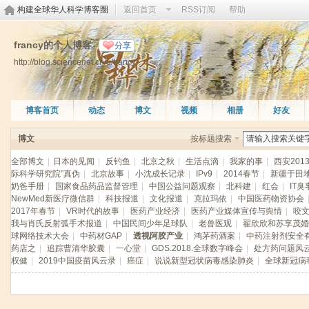
构建全球华人科学博客圈
返回首页
RSS订阅
帮助
francy的个人博客
分享
http://blog.sciencenet.cn/u/francy
博客首页
动态
博文
视频
相册
好友
博文
按标题搜索
全部博文
|
日本的见闻
|
反钓鱼
|
北京之秋
|
生活点滴
|
我家的事
|
西安201
际科学研究院”真伪
|
北京故事
|
小沈成长记录
|
IPv9
|
2014春节
|
新疆于田
奶爸手册
|
国家食品药品监督管理
|
中国公益问题观察
|
北科建
|
红会
|
IT臭
NewMed新医疗微信群
|
科技报道
|
文化报道
|
克拉玛依
|
中国医药物资协会
2017年春节
|
VR时代的故事
|
医药产业经济
|
医药产业媒体宣传与舆情
|
咬
我与肖氏反射弧手术报道
|
中国民间少年足球队
|
老兽医观
|
翟欣欣和苏享茂婚
球网络技术大会
|
中药材GAP
|
透视阿胶产业
|
鸿茅药酒案
|
中药注射剂安全
药店之
|
追踪曹清华胶囊
|
一心堂
|
GDS.2018.全球数字峰会
|
处方药问题风
权健
|
2019中国疫苗风云录
|
癌症
|
说说新型冠状病毒感染肺炎
|
全球新冠病