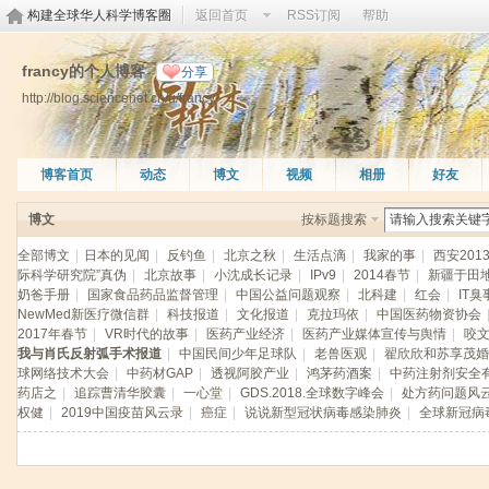
构建全球华人科学博客圈
返回首页
RSS订阅
帮助
francy的个人博客
分享
http://blog.sciencenet.cn/u/francy
博客首页
动态
博文
视频
相册
好友
博文
按标题搜索
全部博文
|
日本的见闻
|
反钓鱼
|
北京之秋
|
生活点滴
|
我家的事
|
西安201
际科学研究院”真伪
|
北京故事
|
小沈成长记录
|
IPv9
|
2014春节
|
新疆于田
奶爸手册
|
国家食品药品监督管理
|
中国公益问题观察
|
北科建
|
红会
|
IT臭
NewMed新医疗微信群
|
科技报道
|
文化报道
|
克拉玛依
|
中国医药物资协会
2017年春节
|
VR时代的故事
|
医药产业经济
|
医药产业媒体宣传与舆情
|
咬
我与肖氏反射弧手术报道
|
中国民间少年足球队
|
老兽医观
|
翟欣欣和苏享茂婚
球网络技术大会
|
中药材GAP
|
透视阿胶产业
|
鸿茅药酒案
|
中药注射剂安全
药店之
|
追踪曹清华胶囊
|
一心堂
|
GDS.2018.全球数字峰会
|
处方药问题风
权健
|
2019中国疫苗风云录
|
癌症
|
说说新型冠状病毒感染肺炎
|
全球新冠病