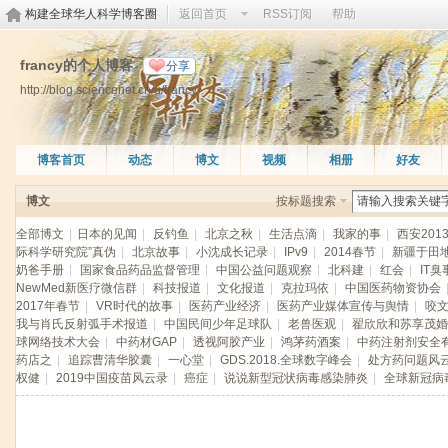
构建全球华人科学博客圈
返回首页
RSS订阅
帮助
francy的个人博客
分享
http://blog.sciencenet.cn/u/francy
博客首页
动态
博文
视频
相册
好友
博文
按标题搜索
全部博文
|
日本的见闻
|
反钓鱼
|
北京之秋
|
生活点滴
|
我家的事
|
西安201
际科学研究院”真伪
|
北京故事
|
小沈成长记录
|
IPv9
|
2014春节
|
新疆于田
奶爸手册
|
国家食品药品监督管理
|
中国公益问题观察
|
北科建
|
红会
|
IT臭
NewMed新医疗微信群
|
科技报道
|
文化报道
|
克拉玛依
|
中国医药物资协会
2017年春节
|
VR时代的故事
|
医药产业经济
|
医药产业媒体宣传与舆情
|
咬
我与肖氏反射弧手术报道
|
中国民间少年足球队
|
老兽医观
|
翟欣欣和苏享茂婚
球网络技术大会
|
中药材GAP
|
透视阿胶产业
|
鸿茅药酒案
|
中药注射剂安全
药店之
|
追踪曹清华胶囊
|
一心堂
|
GDS.2018.全球数字峰会
|
处方药问题风
权健
|
2019中国疫苗风云录
|
癌症
|
说说新型冠状病毒感染肺炎
|
全球新冠病