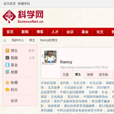
设为首页
收藏本站
首页
新闻
博客
人才
会议
基金
论文
我的中心
博文
francy的博文
博文
发布
加为好友
视频
上传
francy
科
›
›
›
发送消息
基金
https://wap.sciencenet.cn/?817414
相册
主题
博文
相册
留言板
收藏
日本的见闻
|
反钓鱼
|
北京之秋
|
生活点滴
|
我家
伪
|
北京故事
|
小沈成长记录
|
IPv9
|
2014春节
|
积分
品监督管理
|
中国公益问题观察
|
北科建
|
红会
|
报道
|
文化报道
|
克拉玛依
|
中国医药物资协会
|
会议
业经济
|
医药产业媒体宣传与舆情
|
咬文嚼字趣谈
|
队
|
老兽医观
|
翟欣欣和苏享茂婚姻事
|
第12届成
茅药酒案
|
中药注射剂安全有效性研究与评价
|
品味
学