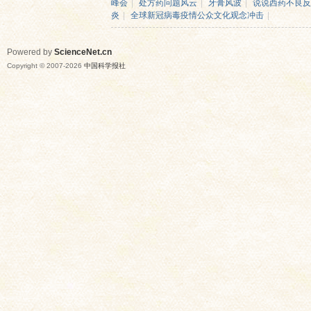
峰会
|
处方药问题风云
|
牙膏风波
|
说说西药不良反
炎
|
全球新冠病毒疫情公众文化观念冲击
|
Powered by
ScienceNet.cn
Copyright © 2007-
2026
中国科学报社
网