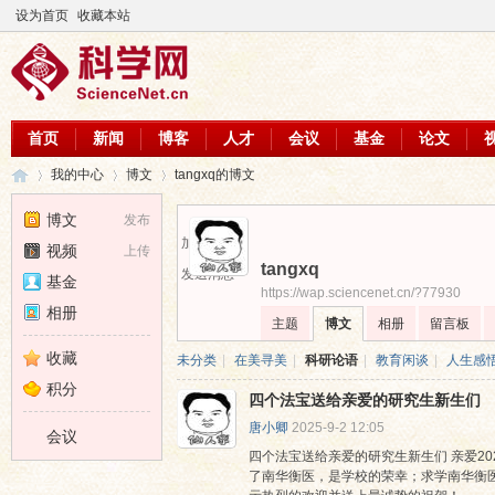
设为首页
收藏本站
首页
新闻
博客
人才
会议
基金
论文
我的中心
博文
tangxq的博文
博文
发布
加为好友
视频
上传
tangxq
科
›
›
›
发送消息
基金
https://wap.sciencenet.cn/?77930
相册
主题
博文
相册
留言板
收藏
未分类
|
在美寻美
|
科研论语
|
教育闲谈
|
人生感
积分
四个法宝送给亲爱的研究生新生们
唐小卿
2025-9-2 12:05
会议
四个法宝送给亲爱的研究生新生们 亲爱2
了南华衡医，是学校的荣幸；求学南华衡
学