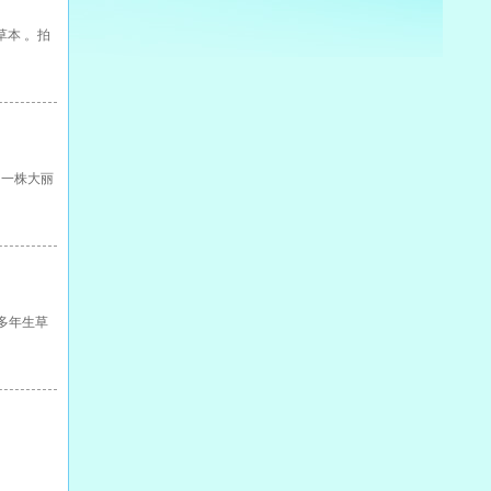
援草本 。拍
了一株大丽
的多年生草