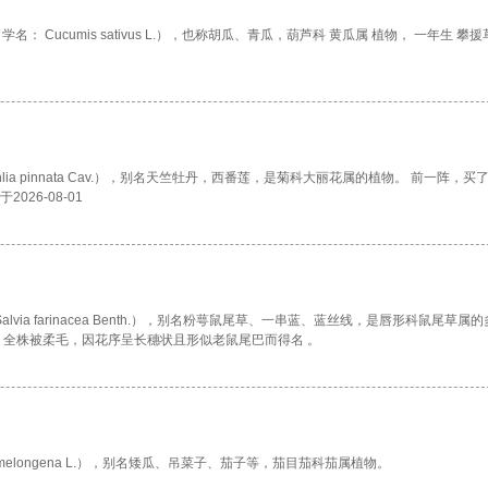
名： Cucumis sativus L.），也称胡瓜、青瓜，葫芦科 黄瓜属 植物， 一年生 攀
ia pinnata Cav.），别名天竺牡丹，西番莲，是菊科大丽花属的植物。 前一阵，买
26-08-01
via farinacea Benth.），别名粉萼鼠尾草、一串蓝、蓝丝线，是唇形科鼠尾草属
，全株被柔毛，因花序呈长穗状且形似老鼠尾巴而得名 。
melongena L.），别名矮瓜、吊菜子、茄子等，茄目茄科茄属植物。