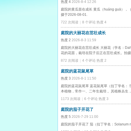
热度
4
2026-8-4 12:26
庭院的黄瓜苗在成长 黄瓜（huáng guā），（学
摄于2026-08-01.
722 次阅读
|
8 个评论
热度
4
庭院的大丽花在茁壮成长
热度
2
2026-8-3 11:59
庭院的大丽花在茁壮成长 大丽花（学名：Dahl
花的花苗，栽培在院子后正在茁壮成长。拍摄于20
872 次阅读
|
4 个评论
热度
2
庭院的蓝花鼠尾草
热度
3
2026-8-1 11:50
庭院的蓝花鼠尾草 蓝花鼠尾草（拉丁学名： Sal
本植物，常作一、二年生栽培 。其植株丛生
1173 次阅读
|
6 个评论
热度
3
庭院的茄子开花了
热度
5
2026-7-29 11:00
庭院的茄子开花了 茄（拉丁学名：Solanum 