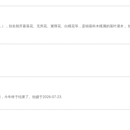
riacus L.），别名朝开暮落花、无穷花、篱障花、白槿花等，是锦葵科木槿属的落叶灌木 。
年终于结果了。拍摄于2026-07-23.