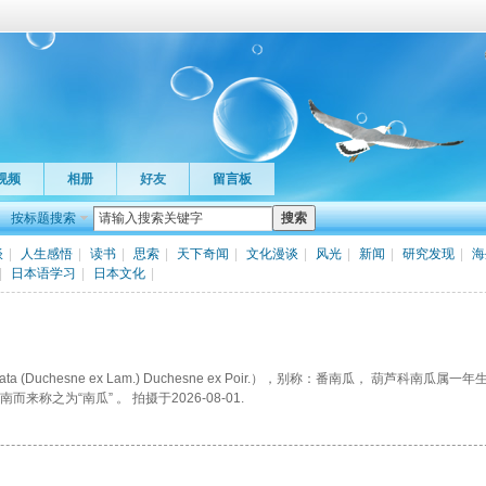
视频
相册
好友
留言板
按标题搜索
搜索
谈
|
人生感悟
|
读书
|
思索
|
天下奇闻
|
文化漫谈
|
风光
|
新闻
|
研究发现
|
海
|
日本语学习
|
日本文化
|
ta (Duchesne ex Lam.) Duchesne ex Poir.），别称：番南瓜， 葫芦科南瓜属
之为“南瓜” 。 拍摄于2026-08-01.