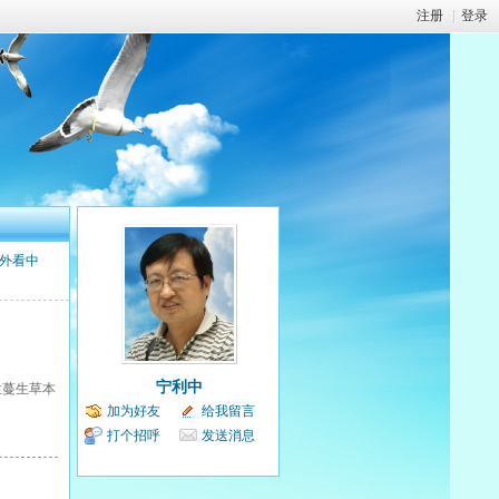
注册
|
登录
外看中
宁利中
一年生蔓生草本
加为好友
给我留言
打个招呼
发送消息