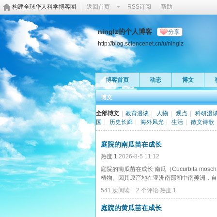
构建全球华人科学博客圈
返回首页
RSS订阅
帮助
ninglz的个人博客
分享
http://blog.sciencenet.cn/u/ninglz
博客首页
动态
博文
博文
全部博文
|
教育漫谈
|
人物
|
观点
|
科研漫
国
|
历史长廊
|
海外风光
|
生活
|
散文诗歌
庭院的南瓜苗在成长
热度
1
2026-8-5 11:12
庭院的南瓜苗在成长 南瓜（Cucurbita moscha
植物。因其原产地在亚洲南部和中南美洲，自南而来称
541 次阅读
|
2 个评论
热度
1
庭院的黄瓜苗在成长