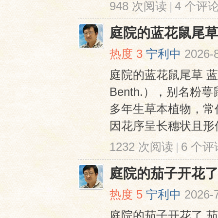
948 次阅读
|
4 个评
庭院的蓝花鼠尾
热度
3
宁利中
2026-8
庭院的蓝花鼠尾草 蓝花鼠
Benth.），别名
多年生草本植物，常
因花序呈长穗状且形
1232 次阅读
|
6 个评
庭院的茄子开花
热度
5
宁利中
2026-
庭院的茄子开花了 茄（拉