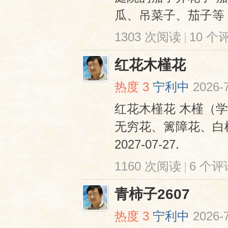
瓜、吊菜子、茄子等
1303 次阅读
|
10 个
红花木槿花
热度
3
宁利中
2026-
红花木槿花 木槿（学名： 
无穷花、篱障花、白
2027-07-27.
1160 次阅读
|
6 个评
青柿子2607
热度
3
宁利中
2026-