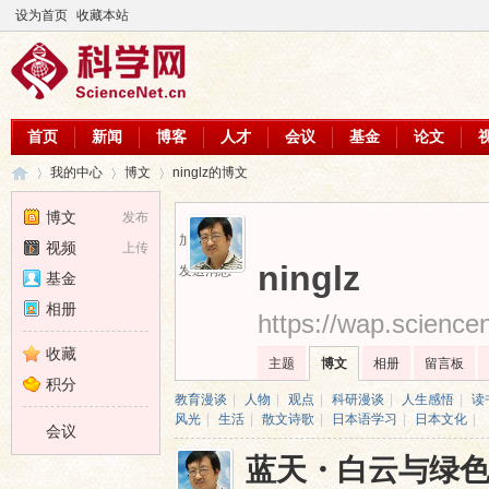
设为首页
收藏本站
首页
新闻
博客
人才
会议
基金
论文
我的中心
博文
ninglz的博文
博文
发布
加为好友
视频
上传
科
›
›
›
ninglz
发送消息
基金
相册
https://wap.science
收藏
主题
博文
相册
留言板
积分
教育漫谈
|
人物
|
观点
|
科研漫谈
|
人生感悟
|
读
风光
|
生活
|
散文诗歌
|
日本语学习
|
日本文化
|
会议
蓝天・白云与绿
学