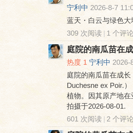
宁利中
2026-8-7 11:
蓝天・白云与绿色大地 拍
309 次阅读
|
1 个评
庭院的南瓜苗在
网
热度
1
宁利中
2026-8
庭院的南瓜苗在成长 南瓜（Cu
Duchesne ex 
植物。因其原产地在
拍摄于2026-08-01.
601 次阅读
|
2 个评