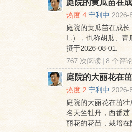
庭院的黄瓜苗在
热度
4
宁利中
2026-8
庭院的黄瓜苗在成长 黄瓜（
L.），也称胡瓜、青
摄于2026-08-01.
767 次阅读
|
8 个评
庭院的大丽花在
热度
2
宁利中
2026-8
庭院的大丽花在茁壮成长 
名天竺牡丹，西番莲
丽花的花苗，栽培在院子