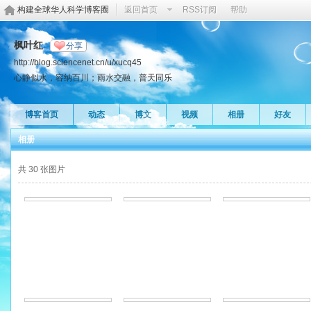
构建全球华人科学博客圈
返回首页
RSS订阅
帮助
枫叶红
分享
http://blog.sciencenet.cn/u/xucq45
心静似水，容纳百川；雨水交融，普天同乐
博客首页
动态
博文
视频
相册
好友
相册
共 30 张图片