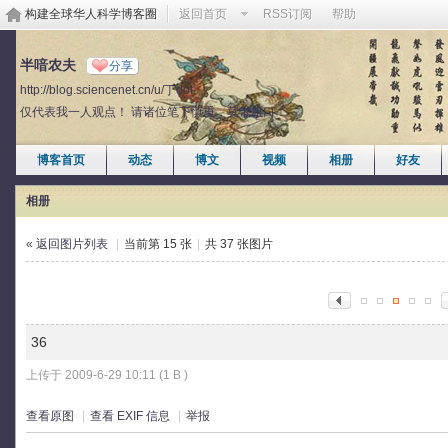
构建全球华人科学博客圈
返回首页
RSS订阅
帮助
半喑农夫
分享
http://blog.sciencenet.cn/u/丁dot
仅代表我一人观点！ 请诸位笔下慎重，莫带粗口！
博客首页
动态
博文
视频
相册
好友
相册
« 返回图片列表
|
当前第 15 张
|
共 37 张图片
36
上传于 2009-6-29 10:11 (1 B )
查看原图
|
查看 EXIF 信息
|
举报