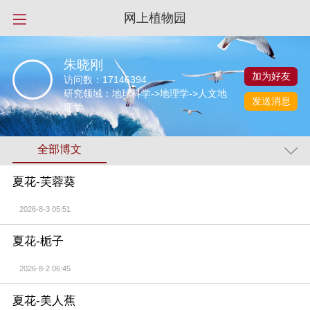
网上植物园
朱晓刚
加为好友
访问数：
17146394
研究领域：地球科学->地理学->人文地
发送消息
理学
全部博文
夏花-芙蓉葵
2026-8-3 05:51
夏花-栀子
2026-8-2 06:45
夏花-美人蕉