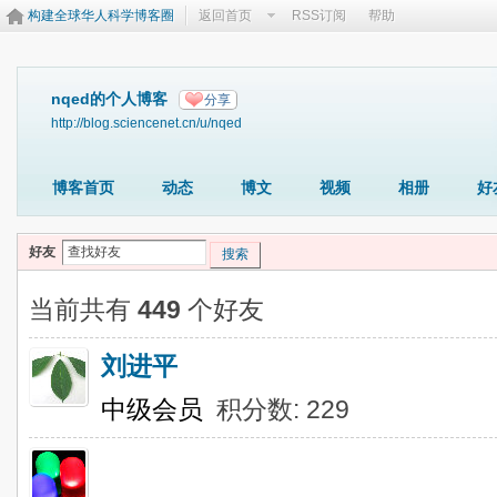
构建全球华人科学博客圈
返回首页
RSS订阅
帮助
nqed的个人博客
分享
http://blog.sciencenet.cn/u/nqed
博客首页
动态
博文
视频
相册
好
好友
搜索
当前共有
449
个好友
刘进平
中级会员
积分数: 229