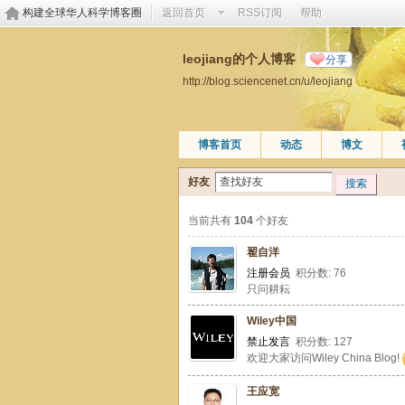
构建全球华人科学博客圈
返回首页
RSS订阅
帮助
leojiang的个人博客
分享
http://blog.sciencenet.cn/u/leojiang
博客首页
动态
博文
好友
搜索
当前共有
104
个好友
翟自洋
注册会员
积分数: 76
只问耕耘
Wiley中国
禁止发言
积分数: 127
欢迎大家访问Wiley China Blog!
王应宽