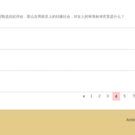
廷甄选后妃开始，那么在男权至上的封建社会，对女人的审美标准究竟是什么？
1
2
3
5
4
Archi