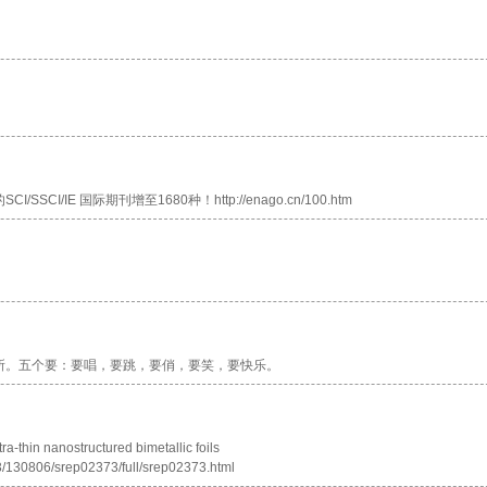
SCI/IE 国际期刊增至1680种！http://enago.cn/100.htm
所。五个要：要唱，要跳，要俏，要笑，要快乐。
hin nanostructured bimetallic foils
3/130806/srep02373/full/srep02373.html