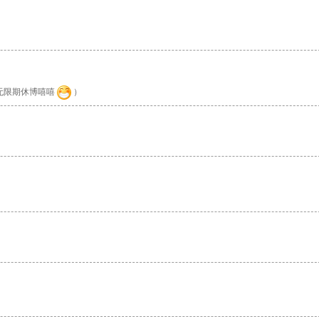
无限期休博嘻嘻
）