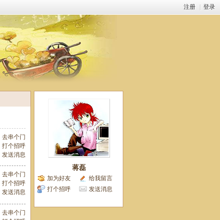
注册
|
登录
去串个门
打个招呼
发送消息
蒋磊
去串个门
加为好友
给我留言
打个招呼
打个招呼
发送消息
发送消息
去串个门