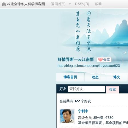
构建全球华人科学博客圈
返回首页
RSS订阅
帮助
纤情弄断一云江南雨
分享
http://blog.sciencenet.cn/u/liuyuexue623
博客首页
动态
博文
好友
搜索
当前共有
322
个好友
宁利中
高级会员
积分数: 6730
基金项目很重要，基金项目的产