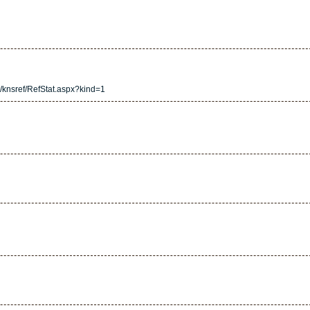
knsref/RefStat.aspx?kind=1