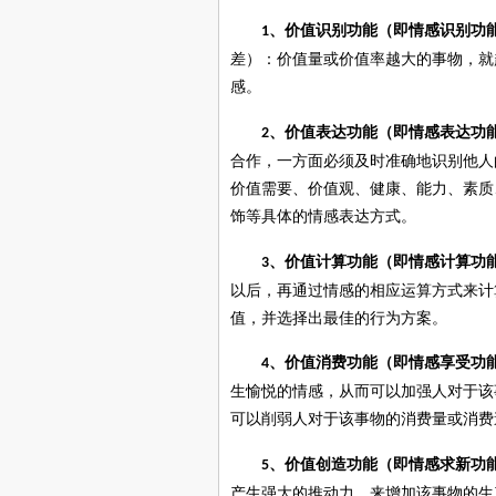
、价值识别
功能（即情感识别功
1
差）
：
价值量或
价值率越大的事物，就
感。
、价值表达
功能（即情感表达功
2
合作，一方面必须及时准确地识别他人
价值需要、价值观、健康、能力、素质
饰等具体的
情感
表达方式。
、价值计算
功能（即情感计算功
3
以后，再通过情感的相应运算方式来计
值，并选择出最佳的行为方案。
、价值消费
功能（即情感享受功
4
生愉悦的情感，从而可以加强人对于该
可以削弱人对于该事物的消费
量
或消费
、价值创造
功能（即情感求新功
5
产生强大的推动力
，
来
增加
该事物的生