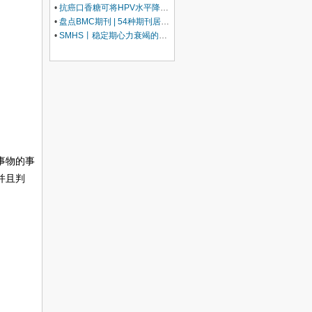
•
抗癌口香糖可将HPV水平降低93%
•
盘点BMC期刊 | 54种期刊居领域Top 10，IF高至47
•
SMHS丨稳定期心力衰竭的运动康复：策略与机制
事物的事
并且判