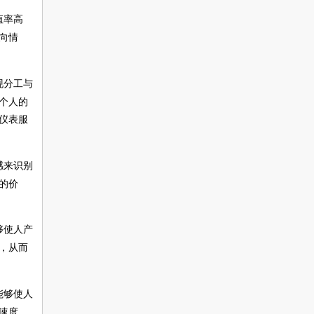
值率高
向情
现分工与
个人的
仪表服
感来识别
的价
够使人产
，从而
能够使人
速度
。