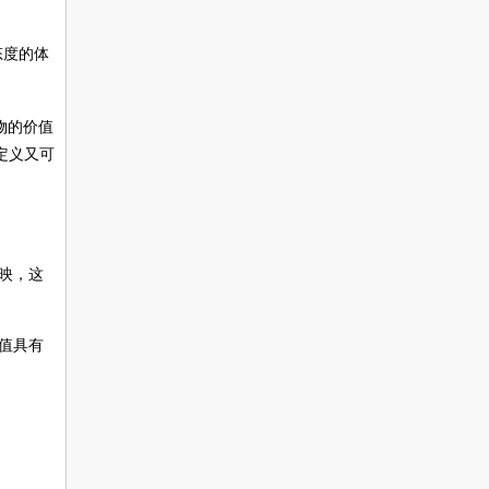
态度的体
物的价值
定义又可
映，这
值具有