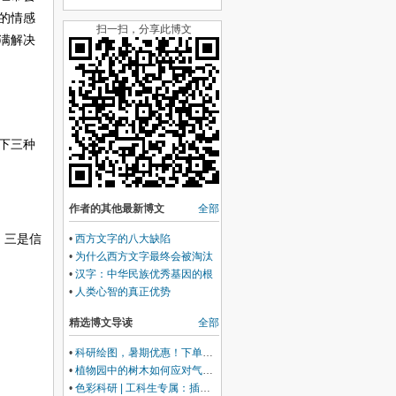
的情感
扫一扫，分享此博文
满解决
下三种
作者的其他最新博文
全部
•
西方文字的八大缺陷
，三是
信
•
为什么西方文字最终会被淘汰
•
汉字：中华民族优秀基因的根
源
•
人类心智的真正优势
精选博文导读
全部
•
科研绘图，暑期优惠！下单立减500元
•
植物园中的树木如何应对气候变化带来的挑战
•
色彩科研 | 工科生专属：插图配色灵感库