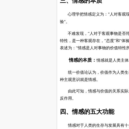
三
、情感
的本质
心理学把情感定义为：
人对客观
“
验
。
”
不难发现，
“
人对于客观事物是否
特性，是一种客观存在，
“
态度
”
和
“
体
表述为：
“
情感是人对事物的价值特性
情感的
本质
：
情感就是人类主体
统一价值论认为，价值作为人类生
种主观意识就是情感。
由此可知，情感与价值的关系实际
反作用。
四
、情感的五大功能
情感对于人类的生存与发展具有十