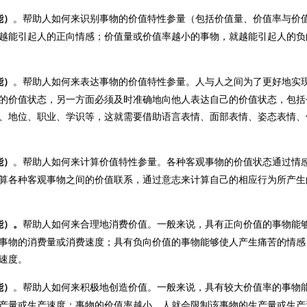
能）
。帮助人如何来识别
事物的
价值
特性参量（包括价值量、价值率与价
越能引起人的正向情感；
价值量或
价值率越小的事物，就越能引起人的负
能）
。帮助人如何来表达
事物的
价值
特性参量
。人与人之间为了更好地实
的价值状态，另一方面必须及时准确地向他人表达自己的价值状态，包括
、地位、职业、学识等，这就需要借助语言表情、面部表情、姿态表情、
能）
。帮助人如何来计算价值
特性参量
。各种客观事物的价值状态通过情
算各种客观事物之间的价值联系，通过意志来计算自己的相应行为所产生
能）
。
帮助人如何来
合理地
消费价值。一般来说，具有正向价值的事物能
事物的消费
量
或消费速度；具有负向价值的事物能够使人产生痛苦的情感
速度。
能）
。帮助人如何来
积极地
创造价值。一般来说，具有较大价值率的事物
产
量或生产速度
；事物的价值率越小，人
就会限制
该事物的
生产量或生产