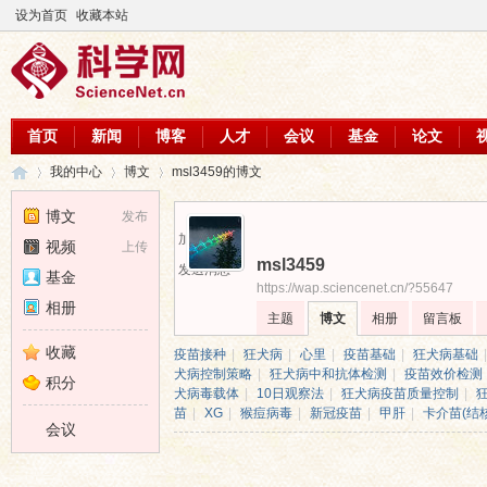
设为首页
收藏本站
首页
新闻
博客
人才
会议
基金
论文
我的中心
博文
msl3459的博文
博文
发布
加为好友
视频
上传
msl3459
科
›
›
›
发送消息
基金
https://wap.sciencenet.cn/?55647
相册
主题
博文
相册
留言板
收藏
疫苗接种
|
狂犬病
|
心里
|
疫苗基础
|
狂犬病基础
|
犬病控制策略
|
狂犬病中和抗体检测
|
疫苗效价检测
积分
犬病毒载体
|
10日观察法
|
狂犬病疫苗质量控制
|
苗
|
XG
|
猴痘病毒
|
新冠疫苗
|
甲肝
|
卡介苗(结
会议
学