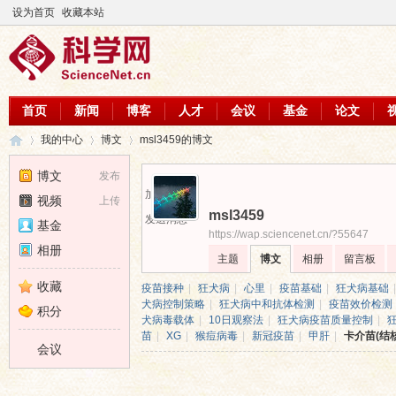
设为首页
收藏本站
首页
新闻
博客
人才
会议
基金
论文
我的中心
博文
msl3459的博文
博文
发布
加为好友
视频
上传
msl3459
科
›
›
›
发送消息
基金
https://wap.sciencenet.cn/?55647
相册
主题
博文
相册
留言板
收藏
疫苗接种
|
狂犬病
|
心里
|
疫苗基础
|
狂犬病基础
|
犬病控制策略
|
狂犬病中和抗体检测
|
疫苗效价检测
积分
犬病毒载体
|
10日观察法
|
狂犬病疫苗质量控制
|
苗
|
XG
|
猴痘病毒
|
新冠疫苗
|
甲肝
|
卡介苗(结
会议
学