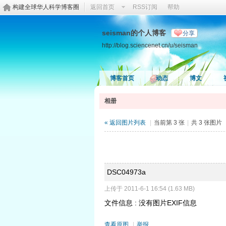
构建全球华人科学博客圈
返回首页
RSS订阅
帮助
seisman的个人博客
分享
http://blog.sciencenet.cn/u/seisman
博客首页
动态
博文
相册
« 返回图片列表
|
当前第 3 张
|
共 3 张图片
DSC04973a
上传于 2011-6-1 16:54 (1.63 MB)
文件信息 : 没有图片EXIF信息
查看原图
|
举报