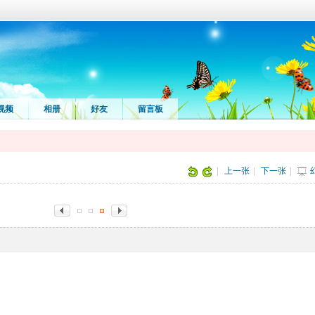
视频
相册
好友
留言板
|
上一张
|
下一张
|