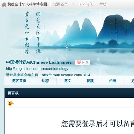
构建全球华人科学博客圈
返回首页
RSS订阅
帮助
中国潜叶昆虫Chinese Leafminers
分享
http://blog.sciencenet.cn/u/entomology
潜叶昆虫研究组主页：http://group.acagrid.com/1014
博客首页
动态
博文
视频
相册
留言板
您需要登录后才可以留