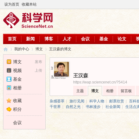
设为首页
收藏本站
首页
新闻
博客
人才
会议
基金
论文
我的中心
博文
王汉森的博文
博文
发布
加为好友
视频
上传
王汉森
科
›
›
›
发送消息
基金
https://wap.sciencenet.cn/?5414
相册
主题
博文
相册
留言板
收藏
杂感荟萃
|
旅行见闻
|
科学人物
|
邮票欣赏
|
百科
千世界
|
自然之光
|
书林漫步
|
社会新闻
|
生活点
积分
会议
学