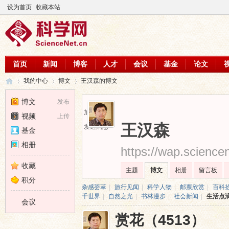
设为首页
收藏本站
首页
新闻
博客
人才
会议
基金
论文
我的中心
博文
王汉森的博文
博文
发布
加为好友
视频
上传
科
›
›
›
王汉森
发送消息
基金
相册
https://wap.science
收藏
主题
博文
相册
留言板
积分
杂感荟萃
|
旅行见闻
|
科学人物
|
邮票欣赏
|
百科
千世界
|
自然之光
|
书林漫步
|
社会新闻
|
生活点
会议
赏花（4513）
学