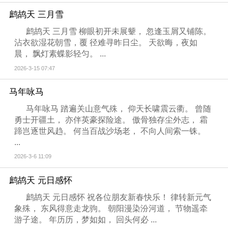
鹧鸪天 三月雪
鹧鸪天 三月雪 柳眼初开未展颦， 忽逢玉屑又铺陈。
沾衣欲湿花朝雪，覆 径难寻昨日尘。 天欲晦，夜如
晨， 飘灯素蝶影轻匀。 ...
2026-3-15 07:47
马年咏马
马年咏马 踏遍关山意气殊， 仰天长啸震云衢。 曾随
勇士开疆土， 亦伴英豪探险途。 傲骨独存尘外志， 霜
蹄岂逐世风趋。 何当百战沙场老， 不向人间索一铢。
...
2026-3-6 11:09
鹧鸪天 元日感怀
鹧鸪天 元日感怀 祝各位朋友新春快乐！ 律转新元气
象殊， 东风得意走龙驹。 朝阳漫染汾河道， 节物遥牵
游子途。 年历历，梦如如， 回头何必 ...