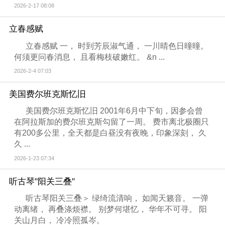
2026-2-17 08:08
立春感赋
立春感赋 一， 时到芳辰淑气通， 一川晴色日曈曈。
何须更问春消息， 且看梅枝破嫩红。 &n ...
2026-2-4 07:03
美国费尔班克斯忆旧
美国费尔班克斯忆旧 2001年6月中下旬，因参会曾
在阿拉斯加的费尔班克斯勾留了一周。 费市离北极圈只
有200多公里，全天都是白昼没有夜晚，印象深刻， 久
久 ...
2026-1-23 07:34
听古琴"阳关三叠"
听古琴阳关三叠＞ 绿绮流清响， 如闻天籁音。 一弹
动离绪， 再叠涤烦襟。 别梦何堪忆， 华年不可寻。 阳
关山月白， 冷冷照孤岑。