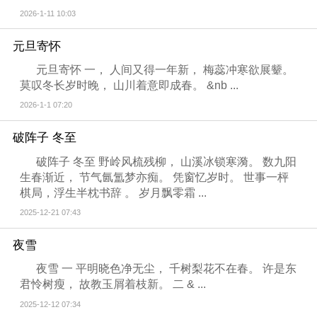
2026-1-11 10:03
元旦寄怀
元旦寄怀 一， 人间又得一年新， 梅蕊冲寒欲展颦。
莫叹冬长岁时晚， 山川着意即成春。 &nb ...
2026-1-1 07:20
破阵子 冬至
破阵子 冬至 野岭风梳残柳， 山溪冰锁寒漪。 数九阳
生春渐近， 节气氤氲梦亦痴。 凭窗忆岁时。 世事一枰
棋局，浮生半枕书辞 。 岁月飘零霜 ...
2025-12-21 07:43
夜雪
夜雪 一 平明晓色净无尘， 千树梨花不在春。 许是东
君怜树瘦， 故教玉屑着枝新。 二 & ...
2025-12-12 07:34