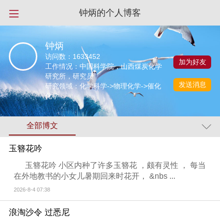
钟炳的个人博客
钟炳
访问数：
1633452
加为好友
工作情况：中国科学院，山西煤炭化学
研究所，研究员
发送消息
研究领域：化学科学->物理化学->催化
化学
全部博文
玉簪花吟
玉簪花吟 小区内种了许多玉簪花 ，颇有灵性 ， 每当
在外地教书的小女儿暑期回来时花开， &nbs ...
2026-8-4 07:38
浪淘沙令 过悉尼