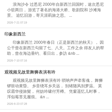
浪淘沙令 过悉尼 2000年自新西兰回国时，途次悉尼
小驻两日， 游览了著名的海港大桥、歌剧院和 沙滩海
景。 追忆旧游，寄天涯羁旅之思。 ...
2026-7-21 07:19
印象新西兰
印象新西兰 2000年春日（正是新西兰的秋天）， 因
公干曾在新西兰勾留了七、八天。工作之余 得友人的帮
助，曾在海边垂钓、看日出，参訪 &nb ...
2026-7-10 07:16
观视频见故里舞狮表演有吟
观视频见故里舞狮表演有吟 唢呐声声牵客魂， 舞狮
锣鼓动黄昏。 乡音绕耳乡关远， 别绪随风别梦温。 莫
叹霜华侵旅鬓， 何妨吟啸付芳樽。 凭窗遥忆儿时事，
浑似莓苔见履痕。 &n ...
2026-6-23 07:28