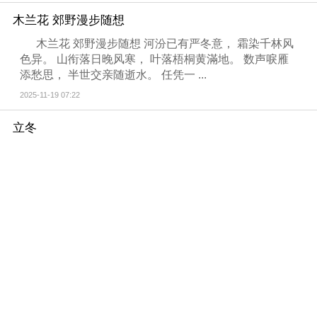
木兰花 郊野漫步随想
木兰花 郊野漫步随想 河汾已有严冬意， 霜染千林风
色异。 山衔落日晚风寒， 叶落梧桐黄滿地。 数声唳雁
添愁思， 半世交亲随逝水。 任凭一 ...
2025-11-19 07:22
立冬
立冬 卷地寒风至， 箫疏林鸟悲。 菊残犹傲雪， 梅瘦
欲争枝。 有爱三冬暖， 无求百事怡。 时光临岁晚， 鸿
雁去迟迟。 ...
2025-11-7 08:03
临江仙 题大学毕业60周年聚会合影
临江仙 题大学毕业60周年聚会合影 今日从网上 见到
大学同届同学毕业60周年聚会合影，其乐融融， 顿觉秋
思难抑，感而赋此。 昔日黉门曾共砚， &nb ...
2025-10-26 07:34