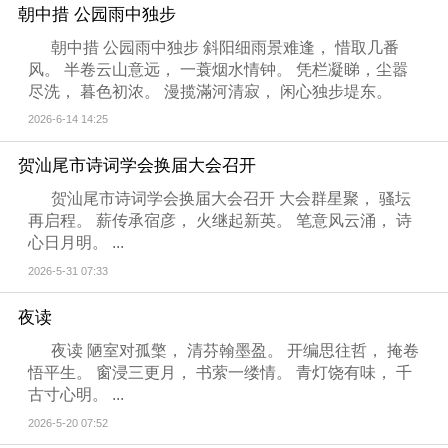
朝中措 公园雨中独步
朝中措 公园雨中独步 斜阳细雨景难逢， 惜取几番
风。 半卷云山意远， 一蓑烟水情钟。 凭栏凝睇，尘嚣
尽洗， 暮色初浓。 漫揽滿河清寂， 闲心独步堤东。
2026-6-14 14:25
贺汕尾市诗词学会换届大会召开
贺汕尾市诗词学会换届大会召开 大会群星聚， 骚坛
再启程。 薪传承宿彦， 火继起新英。 笔意风云涌， 诗
心日月明。 ...
2026-5-31 07:33
夜读
夜读 陋室对孤檠， 清芬翰墨盈。 开编思往哲， 掩卷
悟平生。 窗浸三更月， 书萦一缕情。 青灯饶有味， 千
古寸心明。 ...
2026-5-20 07:52