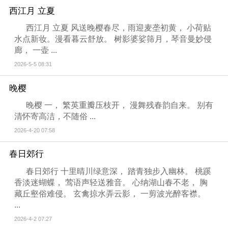
西江月 立夏
西江月 立夏 风送晚樱春尽，雨迎麦垄初黄， 小荷贴
水点新妆。漫看暮云舒放。 树影婆娑筛月，琴音曼妙侵
廊， 一壶 ...
2026-5-5 08:31
晚樱
晚樱 一， 繁英重瓣压枝开， 漫舞残春韵自来。 别有
清怀寄高洁，不随俗 ...
2026-4-20 07:58
春日郊行
春日郊行 十里晴川绿意深， 踏青独步入幽林。 桃蹊
香淡迷蝴蝶， 莺语声轻送雅音。 心纳湖山春不老， 胸
藏丘壑俗难侵。 玄禽掠水弄云影， 一剪波光醉客襟。
...
2026-4-2 07:27