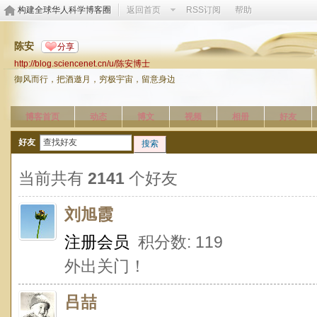
构建全球华人科学博客圈
返回首页
RSS订阅
帮助
陈安
分享
http://blog.sciencenet.cn/u/陈安博士
御风而行，把酒邀月，穷极宇宙，留意身边
博客首页
动态
博文
视频
相册
好友
好友
搜索
当前共有
2141
个好友
刘旭霞
注册会员
积分数: 119
外出关门！
吕喆