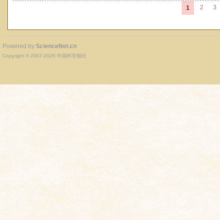
2
3
1
Powered by
ScienceNet.cn
Copyright © 2007-
2026
中国科学报社