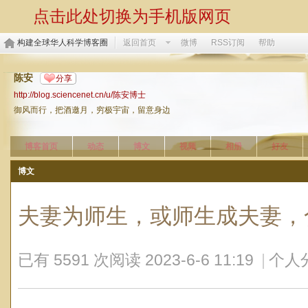
点击此处切换为手机版网页
构建全球华人科学博客圈
返回首页
微博
RSS订阅
帮助
陈安
分享
http://blog.sciencenet.cn/u/陈安博士
御风而行，把酒邀月，穷极宇宙，留意身边
博客首页
动态
博文
视频
相册
好友
博文
夫妻为师生，或师生成夫妻，
已有 5591 次阅读
2023-6-6 11:19
|
个人