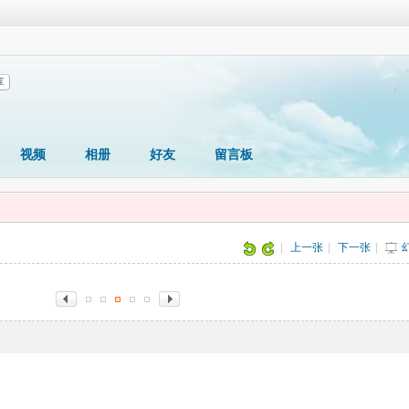
享
视频
相册
好友
留言板
片
|
上一张
|
下一张
|