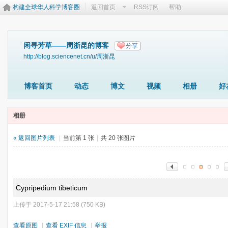
构建全球华人科学博客圈
返回首页
RSS订阅
帮助
闲寻芳草——周浙昆的博客
分享
http://blog.sciencenet.cn/u/周浙昆
博客首页
动态
博文
视频
相册
好
相册
« 返回图片列表
|
当前第 1 张
|
共 20 张图片
Cypripedium tibeticum
上传于 2017-5-17 21:58 (750 KB)
查看原图
|
查看 EXIF 信息
|
举报