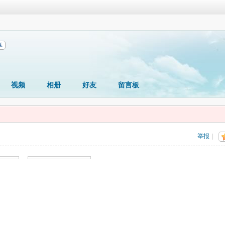
享
视频
相册
好友
留言板
举报
|