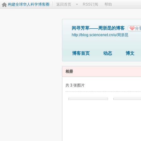
构建全球华人科学博客圈
返回首页
RSS订阅
帮助
闲寻芳草——周浙昆的博客
分
http://blog.sciencenet.cn/u/周浙昆
博客首页
动态
博文
相册
共 3 张图片