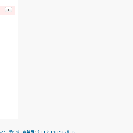
ver
|
手机版
|
科学网
(
京ICP备07017567号-12
)