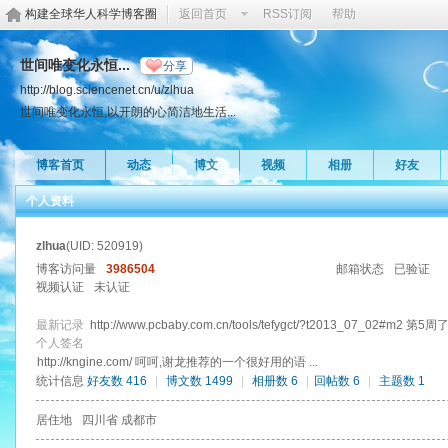
构建全球华人科学博客圈
返回首页
RSS订阅
帮助
世间唯变化永恒...
分享
http://blog.sciencenet.cn/u/zlhua
世间唯变化永恒,以开朗的心简洁地生活...
博客首页
动态
博文
视频
相册
好友
个人资料
zlhua
(UID: 520919)
博客访问量
3986504
邮箱状态
已验证
视频认证
未认证
最新记录
http://www.pcbaby.com.cn/tools/tefygct/?t2013_07_02#m2 第5
个人签名
http://kngine.com/ 呵呵,谢龙推荐的一个很好用的语 ...
统计信息
好友数 416
|
博文数 1499
|
相册数 6
|
回帖数 6
|
主题数 1
居住地
四川省 成都市