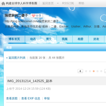
构建全球华人科学博客圈
返回首页
RSS订阅
帮助
隔壁家的二傻子
分享
http://blog.sciencenet.cn/u/隔壁家的二傻子
天狼星特使...来地球寻找灵魂! 昵称：二傻、Escher、Ussher、Arthur、尔撒、Asha、Az
博客首页
动态
博文
视频
相册
好友
相册
« 返回图片列表
|
当前第 16 张
|
共 44 张图片
IMG_20131214_142525_副本
上传于 2014-12-24 15:59 (124 KB)
查看原图
|
查看 EXIF 信息
|
举报