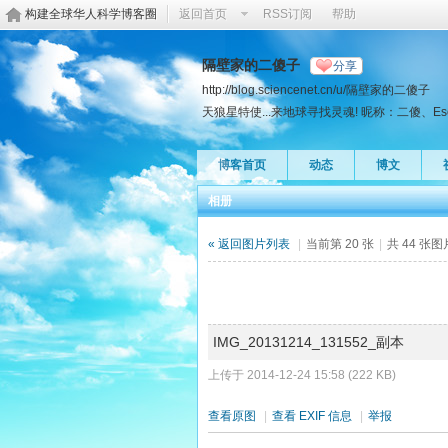
构建全球华人科学博客圈
返回首页
RSS订阅
帮助
隔壁家的二傻子
分享
http://blog.sciencenet.cn/u/隔壁家的二傻子
天狼星特使...来地球寻找灵魂! 昵称：二傻、Escher、U
博客首页
动态
博文
相册
« 返回图片列表
|
当前第 20 张
|
共 44 张
IMG_20131214_131552_副本
上传于 2014-12-24 15:58 (222 KB)
查看原图
|
查看 EXIF 信息
|
举报