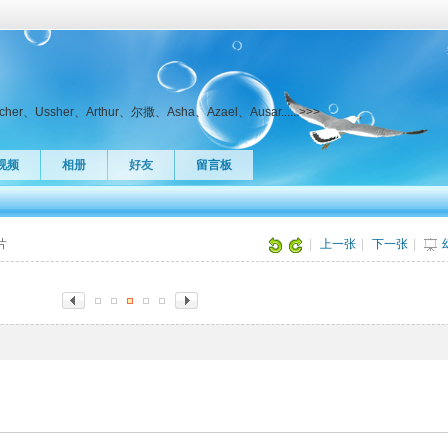
ssher、Arthur、尔撒、Asha、Azael、Ausar......>>>
视频
相册
好友
留言板
图片
|
上一张
|
下一张
|