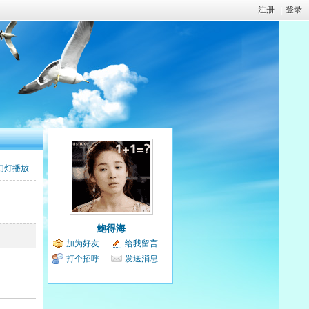
注册
|
登录
幻灯播放
鲍得海
加为好友
给我留言
打个招呼
发送消息