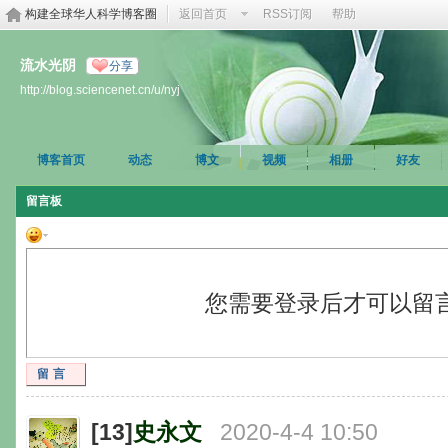
构建全球华人科学博客圈
返回首页
RSS订阅
帮助
流水光阴
分享
http://blog.sciencenet.cn/u/nyj
博客首页
动态
博文
视频
相册
好友
留言板
您需要登录后才可以留
留言
[13]
史永文
2020-4-4 10:50