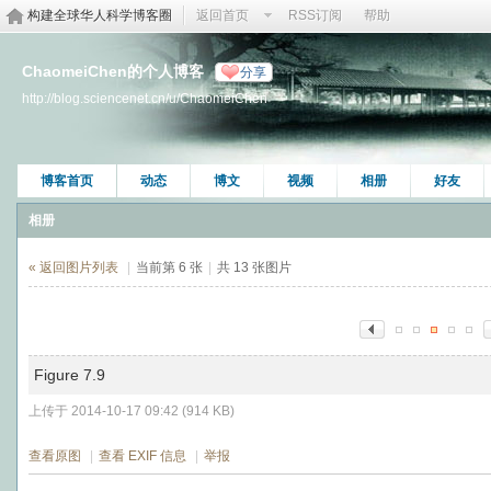
构建全球华人科学博客圈
返回首页
RSS订阅
帮助
ChaomeiChen的个人博客
分享
http://blog.sciencenet.cn/u/ChaomeiChen
博客首页
动态
博文
视频
相册
好友
相册
« 返回图片列表
|
当前第 6 张
|
共 13 张图片
Figure 7.9
上传于 2014-10-17 09:42 (914 KB)
查看原图
|
查看 EXIF 信息
|
举报