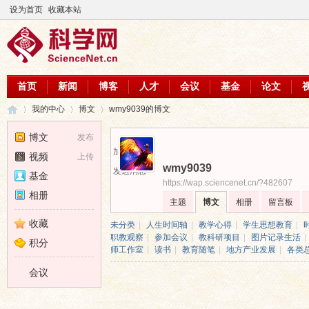
设为首页
收藏本站
首页
新闻
博客
人才
会议
基金
论文
我的中心
博文
wmy9039的博文
博文
发布
加为好友
视频
上传
wmy9039
科
›
›
›
发送消息
基金
https://wap.sciencenet.cn/?482607
相册
主题
博文
相册
留言板
收藏
未分类
|
人生时间轴
|
教学心得
|
学生思想教育
|
职教观察
|
参加会议
|
教科研项目
|
图片记录生活
|
积分
师工作室
|
读书
|
教育随笔
|
地方产业发展
|
各类
会议
学