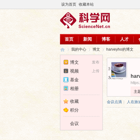
设为首页
收藏本站
首页
新闻
博客
人才
我的中心
博文
harveyho的博文
博文
发布
加为好友
视频
上传
har
科
›
›
›
发送消息
基金
https
相册
主
收藏
会议点滴
|
人在旅
积分
会议
学