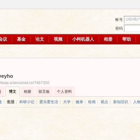
帐号
密码
会议
基金
论文
视频
小柯机器人
相册
帮助
veyho
://wap.sciencenet.cn/?467350
题
博文
相册
留言板
个人资料
途
|
生活
|
科研小记
|
爱乐爱生活
|
大学
|
健身
|
绘画
|
观点
|
新知旧识
|
人