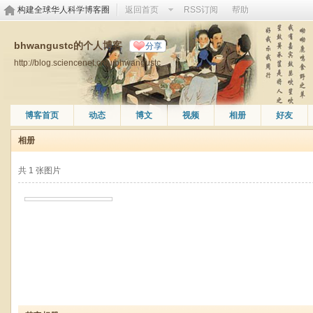
构建全球华人科学博客圈
返回首页
RSS订阅
帮助
bhwangustc的个人博客
分享
http://blog.sciencenet.cn/u/bhwangustc
博客首页
动态
博文
视频
相册
好友
相册
共 1 张图片