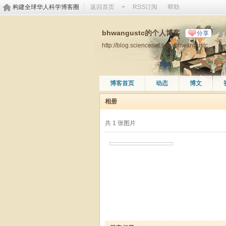
构建全球华人科学博客圈
返回首页
RSS订阅
帮助
bhwangustc的个人博客
分享
http://blog.sciencenet.cn/u/bhwangustc
博客首页
动态
博文
相册
共 1 张图片