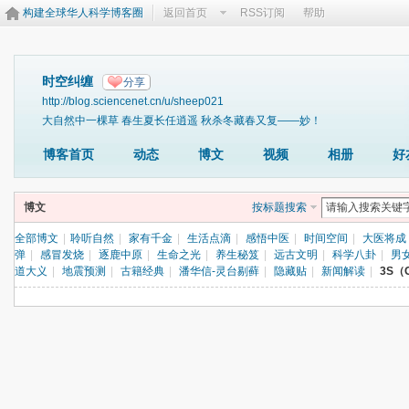
构建全球华人科学博客圈
返回首页
RSS订阅
帮助
时空纠缠
分享
http://blog.sciencenet.cn/u/sheep021
大自然中一棵草 春生夏长任逍遥 秋杀冬藏春又复——妙！
博客首页
动态
博文
视频
相册
好
博文
按标题搜索
全部博文
|
聆听自然
|
家有千金
|
生活点滴
|
感悟中医
|
时间空间
|
大医将成
弹
|
感冒发烧
|
逐鹿中原
|
生命之光
|
养生秘笈
|
远古文明
|
科学八卦
|
男
道大义
|
地震预测
|
古籍经典
|
潘华信-灵台剔藓
|
隐藏贴
|
新闻解读
|
3S（G