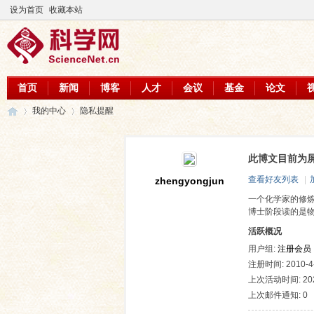
设为首页
收藏本站
首页
新闻
博客
人才
会议
基金
论文
我的中心
隐私提醒
此博文目前为
科
›
›
查看好友列表
|
zhengyongjun
一个化学家的修
博士阶段读的是
活跃概况
用户组:
注册会员
注册时间: 2010-4-
上次活动时间: 2026
上次邮件通知: 0
学